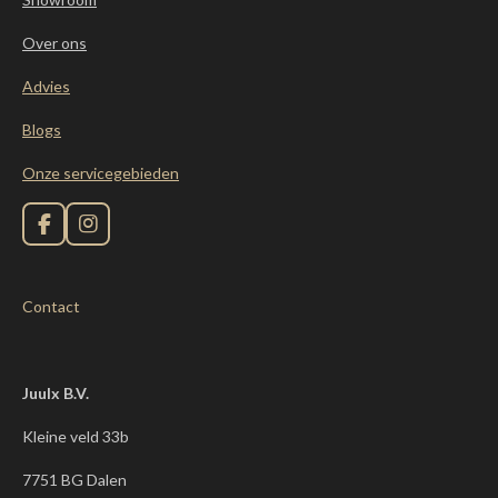
Over ons
Advies
Blogs
Onze servicegebieden
F
I
a
n
c
s
e
t
Contact
b
a
o
g
o
r
k
a
m
Juulx B.V.
Kleine veld 33b
7751 BG Dalen