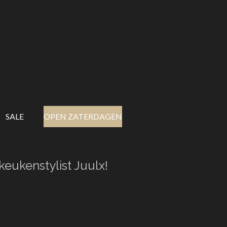
SALE
OPEN ZATERDAGEN
keukenstylist Juulx!