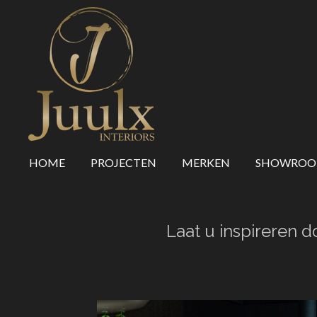
Ga
direct
naar
de
hoofdinhoud
HOME
PROJECTEN
MERKEN
SHOWRO
Laat u inspireren d