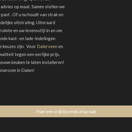
n advies op maat. Samen stellen we
past . Of u nu houdt van strak en
delijke uitstraling. Uiteraard
uimte en uw levensstijl in en om
ende kast- en lade-indelingen
e keuzes zijn. Voor
Dalerveen
en
liteit tegen een eerlijke prijs.
euwe keuken te laten installeren!
howroom in Dalen!
Plan een vrijblijvende afspraak