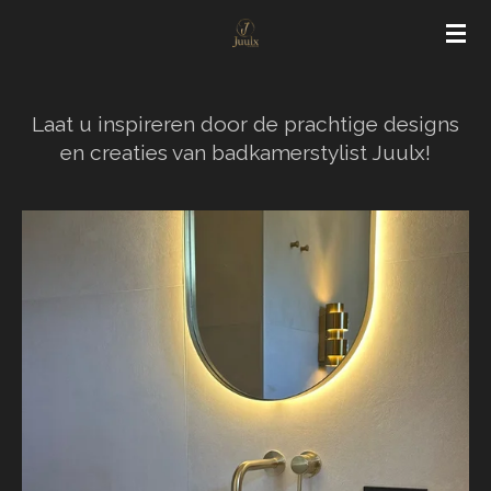
Ga
direct
naar
de
Laat u inspireren door de prachtige designs
hoofdinhoud
en creaties van badkamerstylist Juulx!