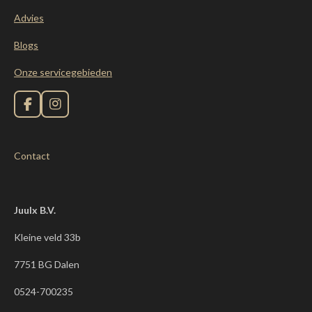
Advies
Blogs
Onze servicegebieden
F
I
a
n
c
s
e
t
Contact
b
a
o
g
o
r
k
a
m
Juulx B.V.
Kleine veld 33b
7751 BG Dalen
0524-700235