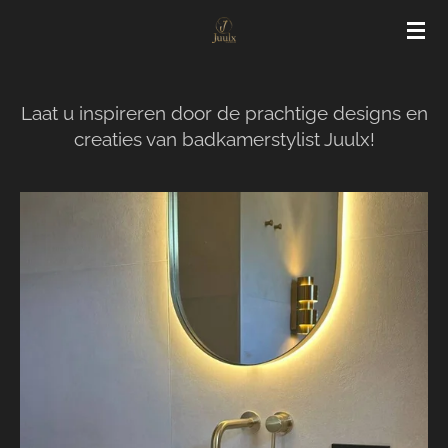
Ga
direct
naar
de
Laat u inspireren door de prachtige designs en
hoofdinhoud
creaties van badkamerstylist Juulx!