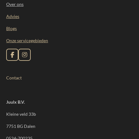
Over ons
Advies
Blogs
Onze servicegebieden
F
I
a
n
c
s
e
t
Contact
b
a
o
g
o
r
k
a
m
Juulx B.V.
Kleine veld 33b
7751 BG Dalen
0524-700235