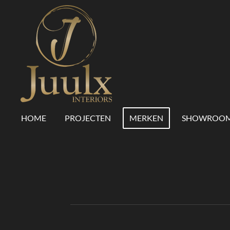
Ga
direct
naar
de
hoofdinhoud
HOME
PROJECTEN
MERKEN
SHOWROO