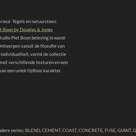
rieur. Tegels en natuursteen
t Boon by Douglas & Jones
Studio Piet Boon beleving in wand-
Ontworpen vanuit de filosofie van
individualiteit, vormt de collectie
met verschillende texturen en een
an een uniek tijdloos karakter.
ondere series;
BLEND
,
CEMENT, COAST, CONCRETE, FUSE, GIANT, 