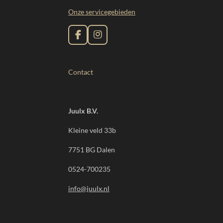
Onze servicegebieden
F
I
a
n
c
s
e
t
Contact
b
a
o
g
o
r
k
a
m
Juulx B.V.
Kleine veld 33b
7751 BG Dalen
0524-700235
info@juulx.nl