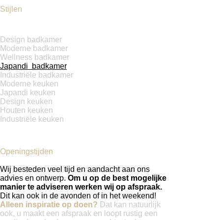
Stijlen
Design badkamer
Moderne badkamer
Wellness badkamer
Japandi badkamer
Industriële badkamer
Moderne keuken
Japandi keuken
Design keuken
Houten keuken
Industriële keuken
Openingstijden
Wij besteden veel tijd en aandacht aan ons
advies en ontwerp.
Om u op de best mogelijke
manier te adviseren werken wij op afspraak.
Dit kan ook in de avonden of in het weekend!
Alleen inspiratie op doen?
Dat kan natuurlijk
ook, u maakt een afspraak en loopt rustig een