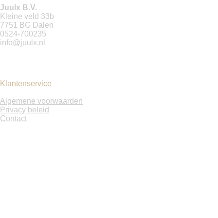
o
g
Juulx B.V.
o
r
Kleine veld 33b
k
a
7751 BG Dalen
m
0524-700235
info@juulx.nl
Klantenservice
Algemene voorwaarden
Privacy beleid
Contact