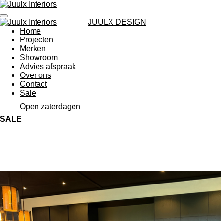
Ga
direct
JUULX DESIGN
naar
Home
de
Projecten
hoofdinhoud
Merken
Showroom
Advies afspraak
Over ons
Contact
Sale
Open zaterdagen
SALE