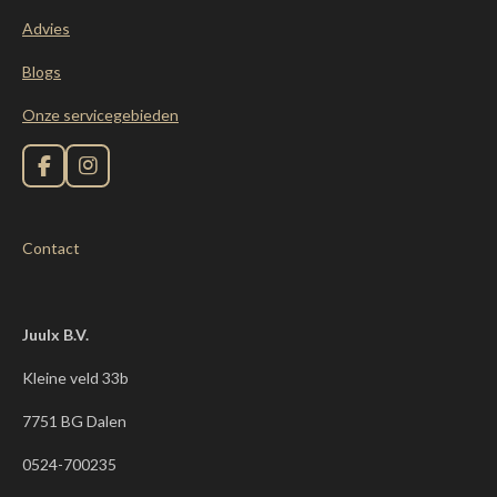
Advies
Blogs
Onze servicegebieden
F
I
a
n
c
s
e
t
Contact
b
a
o
g
o
r
k
a
m
Juulx B.V.
Kleine veld 33b
7751 BG Dalen
0524-700235