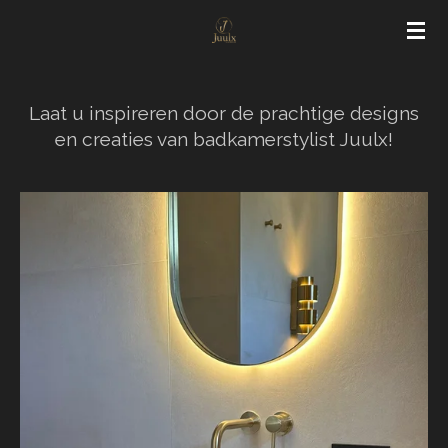
Ga
direct
naar
de
Laat u inspireren door de prachtige designs
hoofdinhoud
en creaties van badkamerstylist Juulx!