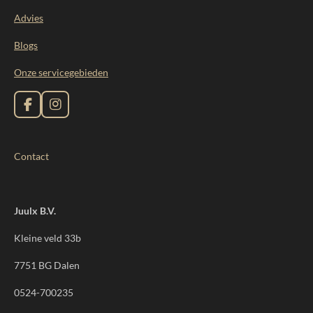
Advies
Blogs
Onze servicegebieden
F
I
a
n
c
s
e
t
Contact
b
a
o
g
o
r
k
a
m
Juulx B.V.
Kleine veld 33b
7751 BG Dalen
0524-700235