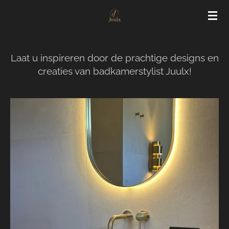
Ga
direct
naar
de
Laat u inspireren door de prachtige designs en
hoofdinhoud
creaties van badkamerstylist Juulx!