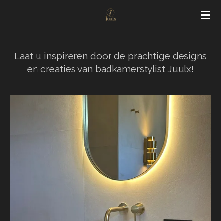
Ga
direct
naar
de
Laat u inspireren door de prachtige designs
hoofdinhoud
en creaties van badkamerstylist Juulx!