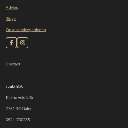
Advies
Blogs
Onze servicegebieden
F
I
a
n
c
s
e
t
Contact
b
a
o
g
o
r
k
a
m
Juulx B.V.
Kleine veld 33b
7751 BG Dalen
0524-700235