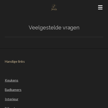
Ga
direct
naar
de
Veelgestelde vragen
hoofdinhoud
Handige links
Keukens
Badkamers
Interieur