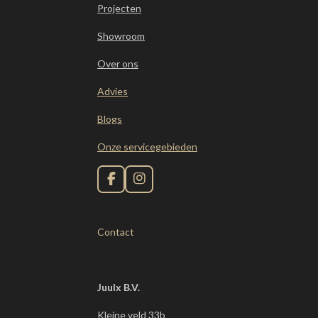
Projecten
Showroom
Over ons
Advies
Blogs
Onze servicegebieden
F
I
a
n
c
s
e
t
Contact
b
a
o
g
o
r
k
a
m
Juulx B.V.
Kleine veld 33b