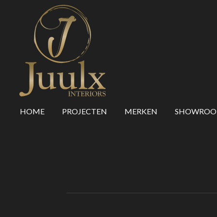
Ga
direct
naar
de
hoofdinhoud
HOME
PROJECTEN
MERKEN
SHOWRO