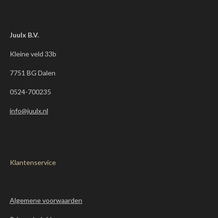
o
g
o
r
k
a
m
Juulx B.V.
Kleine veld 33b
7751 BG Dalen
0524-700235
info@juulx.nl
Klantenservice
Algemene voorwaarden