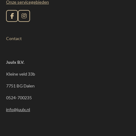
Onze servicegebieden
F
I
a
n
c
s
e
t
Contact
b
a
o
g
o
r
k
a
m
Juulx B.V.
Kleine veld 33b
7751 BG Dalen
0524-700235
info@juulx.nl